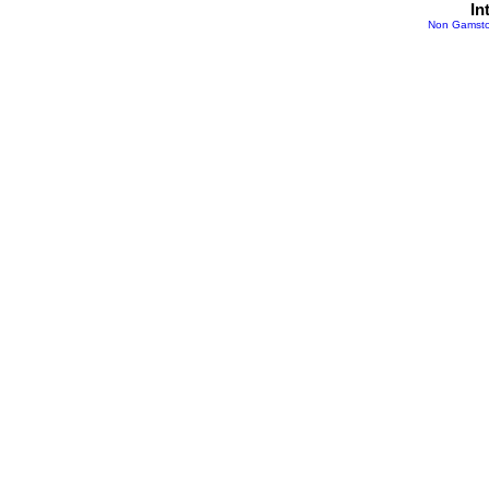
In
Non Gamsto