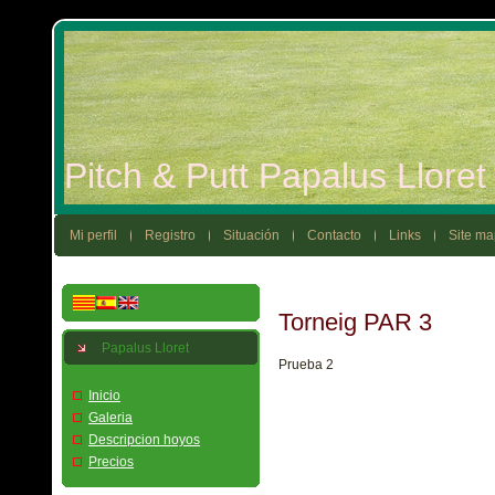
Pitch & Putt Papalus Llore
Mi perfil
Registro
Situación
Contacto
Links
Site ma
Torneig PAR 3
Papalus Lloret
Prueba 2
Inicio
Galeria
Descripcion hoyos
Precios