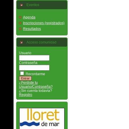
Eventos
Agenda
Inscripciones (registrados)
Resultados
Acceso comunidad
Usuario
Contraseña
Recordarme
¿Perdiste tu
Usuario/Contraseña?
¿Sin cuenta todavía?
Registro