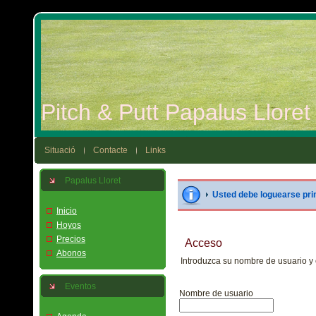
Pitch & Putt Papalus Llore
Situació
Contacte
Links
Papalus Lloret
Usted debe loguearse pr
Inicio
Hoyos
Precios
Acceso
Abonos
Introduzca su nombre de usuario y 
Eventos
Nombre de usuario