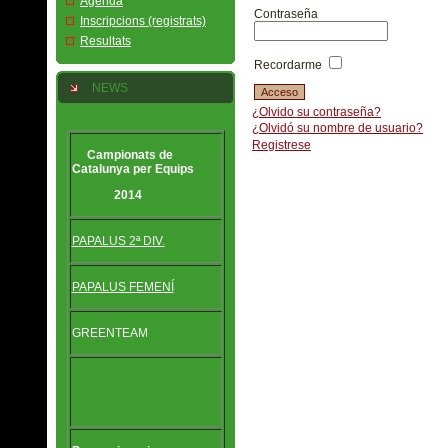
Agenda
Contraseña
Inscripcions (registrats)
Resultats
Recordarme
NEWS
¿Olvido su contraseña?
¿Olvidó su nombre de usuario?
Registrese
Campionats de
Catalunya per Equips
2014
PAPALUS 2ª DIV.
PAPALUS FEMENÍ
GREENTEAM