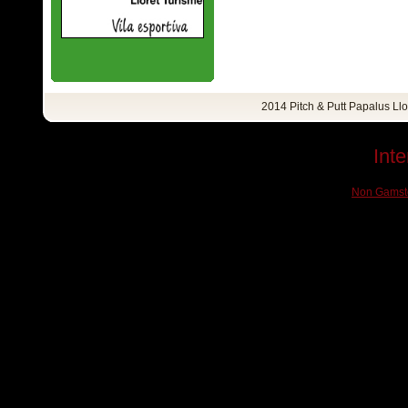
2014 Pitch & Putt Papalus Ll
Inte
Non Gamst