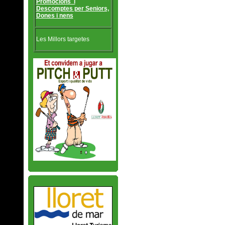
Promocions i
Descomptes per Seniors,
Dones i nens
Les Millors targetes